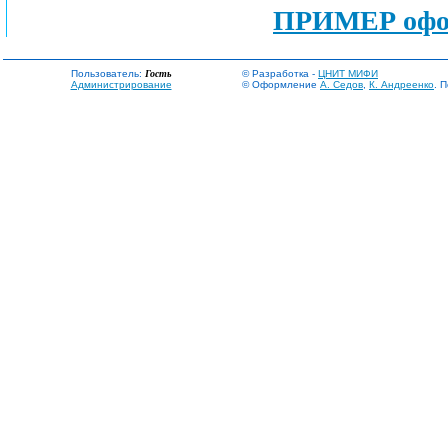
ПРИМЕР офор
Пользователь:
Гость
© Разработка -
ЦНИТ МИФИ
Администрирование
© Оформление
А. Седов
,
К. Андреенко
. 