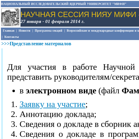
НАЦИОНАЛЬНЫЙ ИССЛЕДОВАТЕЛЬСКИЙ ЯДЕРНЫЙ УНИВЕРСИТЕТ "МИФИ"
НАУЧНАЯ СЕССИЯ НИЯУ МИФИ -
27 января - 01 февраля 2014 г.
Главная
|
Новости
|
Программа секций
|
Всероссийские и международные конференции и 
|
Контакты
>>>Представление материалов
Для участия в работе Научно
представить руководителям/секрет
в
электронном виде
(файл
Фам
Заявку на участие
;
Аннотацию доклада;
Сведения о докладе в сборник а
Сведения о докладе в программ